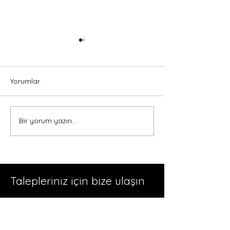
Yorumlar
Bir yorum yazın...
Online Satışlarınızı Artırın:
Kişiselleştirilmiş
Hobiden Tasarım
Seçenekleri: Ho
Tasarım
Talepleriniz için bize ulaşın
İSİM